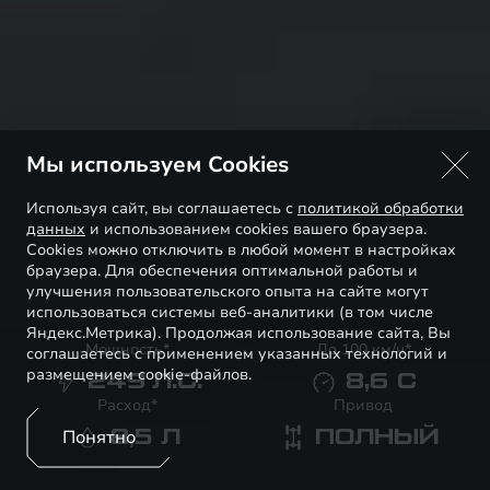
Мы используем Cookies
Используя сайт, вы соглашаетесь с
политикой обработки
данных
и использованием cookies вашего браузера.
Cookies можно отключить в любой момент в настройках
браузера. Для обеспечения оптимальной работы и
улучшения пользовательского опыта на сайте могут
использоваться системы веб-аналитики (в том числе
Яндекс.Метрика). Продолжая использование сайта, Вы
Мощность*
До 100 км/ч*
соглашаетесь с применением указанных технологий и
размещением cookie-файлов.
249
Л.С.
8,6
С
Расход*
Привод
Понятно
8,5
Л
ПОЛНЫЙ