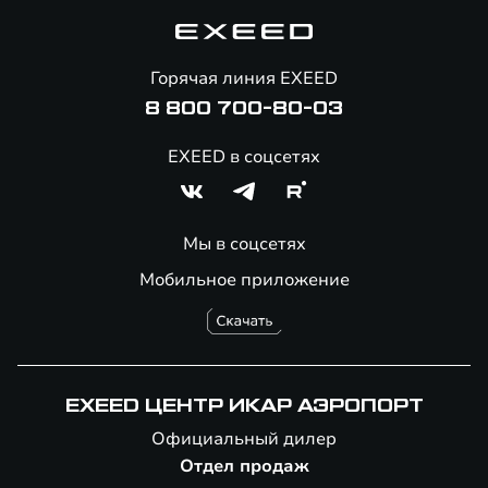
Корпоративным клиентам
Знаковые клиенты EXEED
Помощь на дорогах
Онлайн-магазин аксессуаров
Горячая линия EXEED
8 800 700-80-03
EXEED в соцсетях
Мы в соцсетях
Мобильное приложение
EXEED ЦЕНТР ИКАР АЭРОПОРТ
Официальный дилер
Отдел продаж