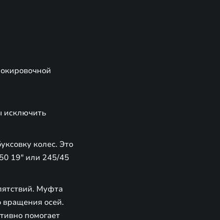
локировочной
ы исключить
ксовку колес. Это
50 19" или 245/45
пятствий. Муфта
 вращения осей.
тивно помогает