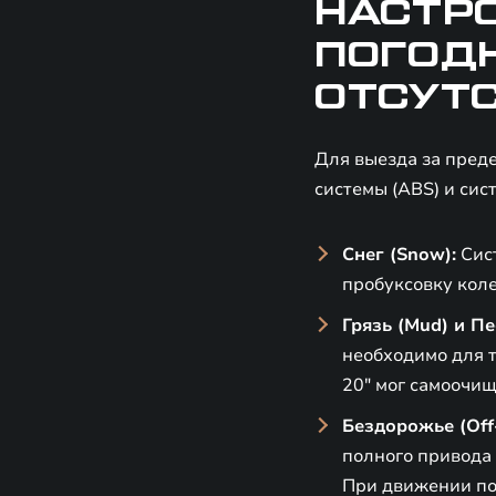
НАСТР
ПОГОД
ОТСУТ
Для выезда за пред
системы (ABS) и сис
Снег (Snow):
Сист
пробуксовку коле
Грязь (Mud) и Пе
необходимо для т
20" мог самоочищ
Бездорожье (Off-
полного привода
При движении по