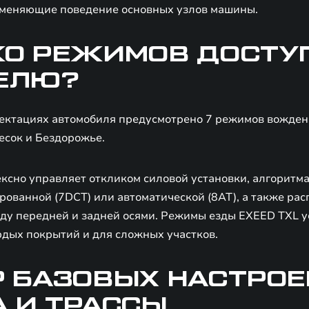
 меняющие поведение основных узлов машины.
КО РЕЖИМОВ ДОСТУ
ЕЛЮ?
ектациях автомобиля предусмотрено 7 режимов вождени
Песок и Бездорожье.
ксно управляет откликом силовой установки, алгорит
рованной (7DCT) или автоматической (8АТ), а также ра
жду передней и задней осями. Режимы езды EXEED TXL у
рдых покрытий и для сложных участков.
Р БАЗОВЫХ НАСТРОЕ
 И ТРАССЫ