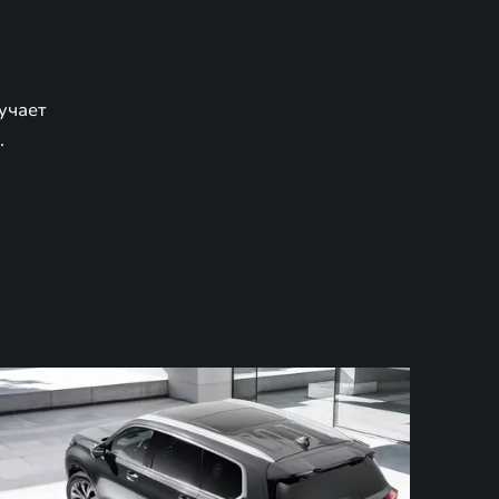
учает
.