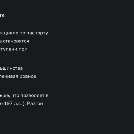
те:
м цикле по паспорту
а становятся
ступени при
льшинства
печивая ровное
ше, что позволяет в
97 л.с. ). Разгон