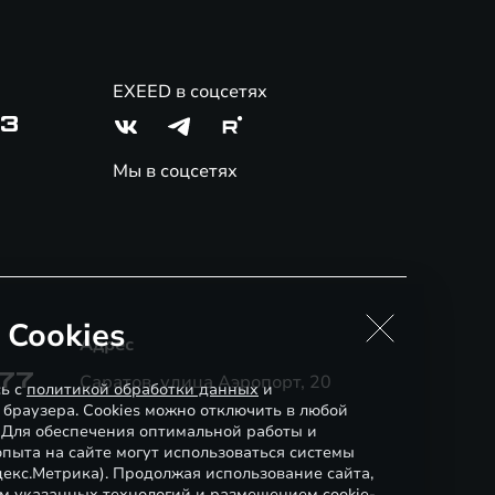
EXEED в соцсетях
03
Мы в соцсетях
 Cookies
Адрес
-77
Саратов, улица Аэропорт, 20
сь с
политикой обработки данных
и
 браузера. Cookies можно отключить в любой
. Для обеспечения оптимальной работы и
пыта на сайте могут использоваться системы
декс.Метрика). Продолжая использование сайта,
м указанных технологий и размещением cookie-