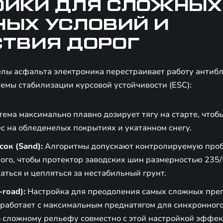
ОЙКИ ДЛЯ СЛОЖНЫХ
НЫХ УСЛОВИЙ И
СТВИЯ ДОРОГ
елы асфальта электроника перестраивает работу антиб
темы стабилизации курсовой устойчивости (ESC):
ема максимально плавно дозирует тягу на старте, чтоб
с на обледенелых покрытиях и укатанном снегу.
сок (Sand):
Алгоритмы допускают контролируемую пробу
ого, чтобы протектор заводских шин размерностью 235/
аться и цепляться за нестабильный грунт.
road):
Настройка для преодоления самых сложных пре
 работает с максимальным преднатягом для синхронного
 сложному рельефу совместно с этой настройкой эффек