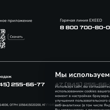
Горячая линия EXEED
ное приложение
8 800 700-80-
Мы используем
родаж
Отдел сервиса
45) 255-66-77
+7 (845) 255-66
Используя сайт, вы соглашаете
использованием cookies вашего
момент в настройках браузера
улучшения пользовательского о
52914836, ОГРН 1056415020200, КПП 645201001
веб-аналитики (в том числе Ян
Вы соглашаетесь с применение