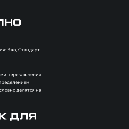
ПНО
я: Эко, Стандарт,
мами переключения
спределением
словно делятся на
К ДЛЯ