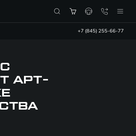
+7 (845) 255-66-77
 С
Т АРТ-
КЕ
СТВА