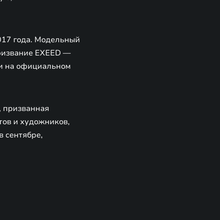
017 года. Модельный
Призвание EXEED —
и на официальном
, призванная
тов и художников,
в сентябре,