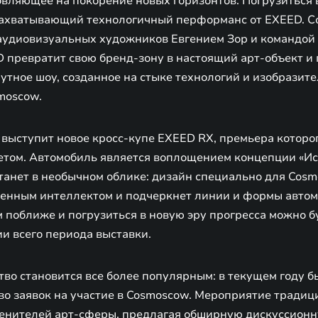
овляющее на покорение новых горизонтов. Погрузиться 
ахватывающий технологичный перформанс от EXEED. Со
аудиовизуальных художников Евгением Зор и командой
 превратит свою бренд-зону в настоящий арт-объект и
тное шоу, созданное на стыке технологий и изобразите
moscow.
выступит новое кросс-купе EXEED RX, премьера которог
етом. Автомобиль является воплощением концепции «Ис
станет в необычном облике: дизайн специально для Cos
венным интеллектом и подчеркнет линии и формы автом
 поближе и погрузиться в новую эру прогресса можно б
и всего периода выставки.
во становится все более популярным: в текущем году б
во заявок на участие в Cosmoscow. Мероприятие традиц
енителей арт-сферы, предлагая обширную дискуссионн