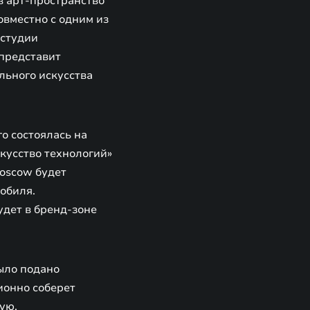
в арт-пространство
вместно с одним из
 студии
 представит
льного искусства
о состоялась на
кусство технологий»
moscow будет
обиля.
удет в бренд-зоне
ыло подано
ионно соберет
ую,