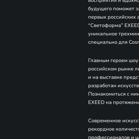
восприятия и вдохн
будущего поможет з
первых российских 
“Светоформа” EXEED
уникальное трехмину
специально для Cos
Главным героем шоу 
российском рынке л
и на выставке пред
разработан искусст
Познакомиться с ним
EXEED на протяжени
Современное искусст
рекордное количест
профессионалов и ц