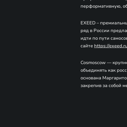
перформативную, об
EXEED – премиальны
ряд в России предла
идти по пути самос
сайте
https://exeed.ru
Cosmoscow — крупне
объединять как рос
основана Маргаритой
закрепив за собой 