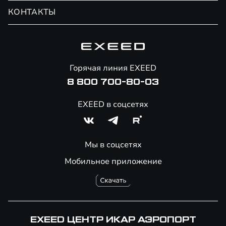
Обмен / Trade-in
Новости и события
КОНТАКТЫ
Сервис
Специальные предложения
Технологии EXEED
Гарантия EXEED
Корпоративным клиентам
Знаковые клиенты EXEED
Помощь на дорогах
Онлайн-магазин аксессуаров
Горячая линия EXEED
8 800 700-80-03
EXEED в соцсетях
Мы в соцсетях
Мобильное приложение
EXEED ЦЕНТР ИКАР АЭРОПОРТ