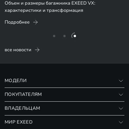
Объем и размеры багажника EXEED VX:
характеристики и трансформация
Подробнее
все новости
МОДЕЛИ
VX
ПОКУПАТЕЛЯМ
RX
Записаться на тест-драйв
ВЛАДЕЛЬЦАМ
Финансовые программы
Личный кабинет
МИР EXEED
Страхование
Записаться на сервис