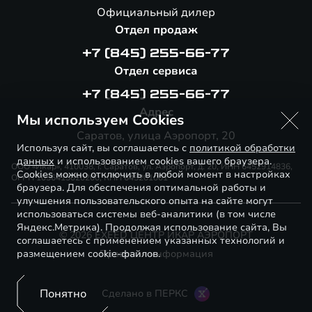
Официальный дилер
Отдел продаж
+7 (845) 255-66-77
Отдел сервиса
+7 (845) 255-66-77
Адрес
Мы используем Cookies
Саратов, улица Аэропорт, 20
Используя сайт, вы соглашаетесь с
политикой обработки
данных
и использованием cookies вашего браузера.
ООО «Икар», 410038, г. Саратов, ул. Аэропорт, д. 20, ИНН 6452914836,
Cookies можно отключить в любой момент в настройках
ОГРН 1056415020200, КПП 645201001
браузера. Для обеспечения оптимальной работы и
улучшения пользовательского опыта на сайте могут
использоваться системы веб-аналитики (в том числе
Яндекс.Метрика). Продолжая использование сайта, Вы
© 2026 EXEED ЦЕНТР ИКАР АЭРОПОРТ
соглашаетесь с применением указанных технологий и
размещением cookie-файлов.
Правовая информация
Понятно
Сделано в ПЕРКС