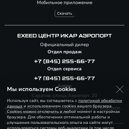
Мобильное приложение
EXEED ЦЕНТР ИКАР АЭРОПОРТ
Официальный дилер
Отдел продаж
+7 (845) 255-66-77
Отдел сервиса
+7 (845) 255-66-77
Адрес
Мы используем Cookies
Саратов, улица Аэропорт, 20
Используя сайт, вы соглашаетесь с
политикой обработки
данных
и использованием cookies вашего браузера.
ООО «Икар», 410038, г. Саратов, ул. Аэропорт, д. 20, ИНН 6452914836,
Cookies можно отключить в любой момент в настройках
ОГРН 1056415020200, КПП 645201001
браузера. Для обеспечения оптимальной работы и
улучшения пользовательского опыта на сайте могут
использоваться системы веб-аналитики (в том числе