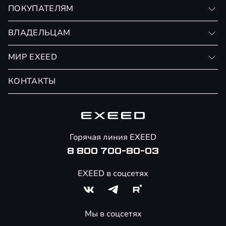
VX
ПОКУПАТЕЛЯМ
RX
Записаться на тест-драйв
ВЛАДЕЛЬЦАМ
Финансовые программы
Личный кабинет
МИР EXEED
Страхование
Записаться на сервис
Обмен / Trade-in
Новости и события
КОНТАКТЫ
Сервис
Специальные предложения
Технологии EXEED
Гарантия EXEED
Корпоративным клиентам
Знаковые клиенты EXEED
Помощь на дорогах
Онлайн-магазин аксессуаров
Горячая линия EXEED
8 800 700-80-03
EXEED в соцсетях
Мы в соцсетях