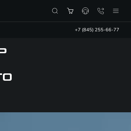
+7 (845) 255-66-77
Р
О
ГО