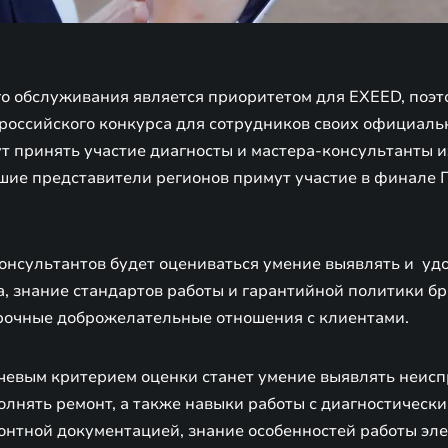
го обслуживания является приоритетом для EXEED, поэт
сероссийского конкурса для сотрудников своих официал
ут принять участие диагносты и мастера-консультанты 
чшие представители регионов примут участие в финале 
консультантов будет оцениваться умение выявлять и уд
, знание стандартов работы и гарантийной политики бр
рочные доброжелательные отношения с клиентами.
чевым критерием оценки станет умение выявлять неисп
олнять ремонт, а также навыки работы с диагностическ
онтной документацией, знание особенностей работы эл