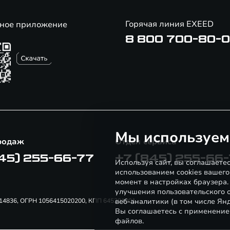
Горячая линия EXEED
ное приложение
8 800 700-80-
Мы используем
родаж
Отдел сервиса
45) 255-66-77
+7 (845) 255-66
Используя сайт, вы соглашаете
использованием cookies вашего
момент в настройках браузера
улучшения пользовательского о
52914836, ОГРН 1056415020200, КПП 645201001
веб-аналитики (в том числе Ян
Вы соглашаетесь с применение
файлов.