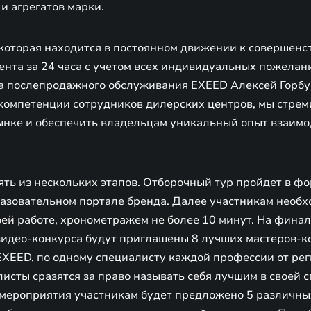
и агрегатов марки.
 которая находится в постоянном движении к совершенс
нта за 24 часа с учетом всех индивидуальных пожелани
а послепродажного обслуживания EXEED Алексей Горбу
омпетенции сотрудников дилерских центров, мы стрем
ынке и обеспечить владельцам уникальный опыт взаимо
ять из нескольких этапов. Отборочный тур пройдет в ф
разовательном портале бренда. Далее участникам необх
оей работе, хронометражем не более 10 минут. На финал
 видео-конкурса будут приглашены 8 лучших мастеров-к
EXEED, по одному специалисту каждой профессии от рег
исты сразятся за право называть себя лучшим в своей 
х мероприятия участникам будет предложено 5 различн