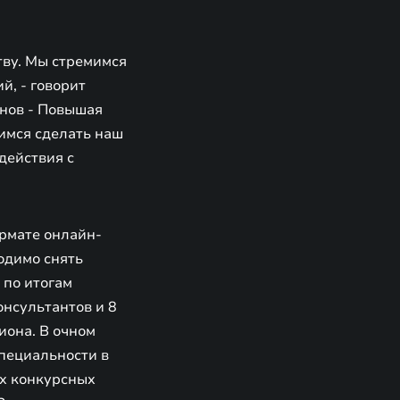
тву. Мы стремимся
й, - говорит
нов - Повышая
имся сделать наш
действия с
ормате онлайн-
одимо снять
 по итогам
онсультантов и 8
иона. В очном
специальности в
ых конкурсных