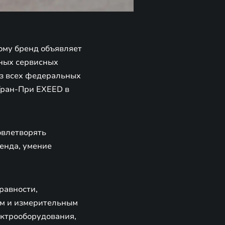
ому бренд объявляет
ьных сервисных
из всех федеральных
Гран-При EXEED в
овлетворять
енда, умение
равности,
им и измерительным
ектрооборудования,