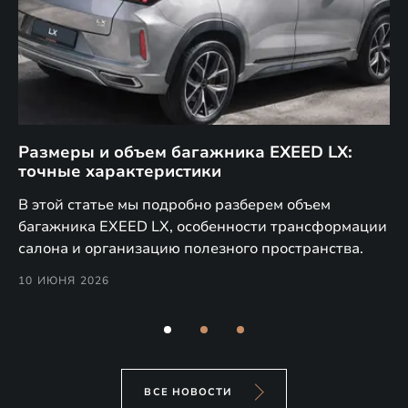
Размеры и объем багажника EXEED LX:
С
точные характеристики
т
нты
В этой статье мы подробно разберем объем
В 
багажника EXEED LX, особенности трансформации
EX
салона и организацию полезного пространства.
те
ко
10 ИЮНЯ 2026
7 
ВСЕ НОВОСТИ