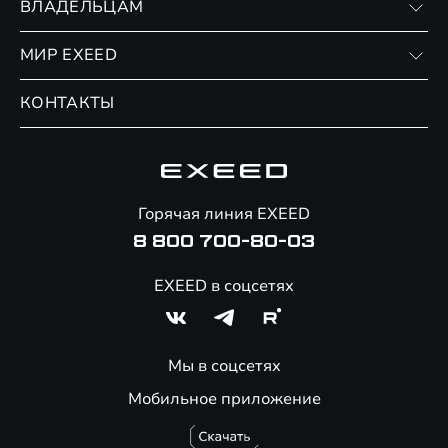
ВЛАДЕЛЬЦАМ
Финансовые программы
Личный кабинет
МИР EXEED
Страхование
Записаться на сервис
Обмен / Trade-in
Новости и события
КОНТАКТЫ
Сервис
Специальные предложения
Технологии EXEED
Гарантия EXEED
Корпоративным клиентам
Знаковые клиенты EXEED
Помощь на дорогах
Онлайн-магазин аксессуаров
Горячая линия EXEED
8 800 700-80-03
EXEED в соцсетях
Мы в соцсетях
Мобильное приложение