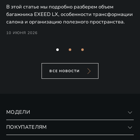
нты
В этой статье мы подробно разберем объем
В 
багажника EXEED LX, особенности трансформации
EX
салона и организацию полезного пространства.
те
ко
10 ИЮНЯ 2026
7 
ВСЕ НОВОСТИ
МОДЕЛИ
VX
ПОКУПАТЕЛЯМ
RX
Записаться на тест-драйв