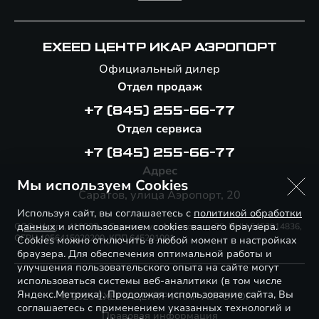
EXEED ЦЕНТР ИКАР АЭРОПОРТ
Официальный дилер
Отдел продаж
+7 (845) 255-66-77
Отдел сервиса
+7 (845) 255-66-77
Адрес
Мы используем Cookies
Саратов, улица Аэропорт, 20
Используя сайт, вы соглашаетесь с
политикой обработки
данных
и использованием cookies вашего браузера.
ООО «Икар», 410038, г. Саратов, ул. Аэропорт, д. 20, ИНН 6452914836,
ОГРН 1056415020200, КПП 645201001
Cookies можно отключить в любой момент в настройках
браузера. Для обеспечения оптимальной работы и
улучшения пользовательского опыта на сайте могут
использоваться системы веб-аналитики (в том числе
Яндекс.Метрика). Продолжая использование сайта, Вы
© 2026 EXEED ЦЕНТР ИКАР АЭРОПОРТ
соглашаетесь с применением указанных технологий и
Правовая информация